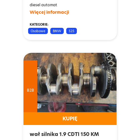
diesel automat
Więcej informacji
KATEGORIE:
Osobowe
BMW
525
B2B
KUPIĘ
wał silnika 1.9 CDTI 150 KM