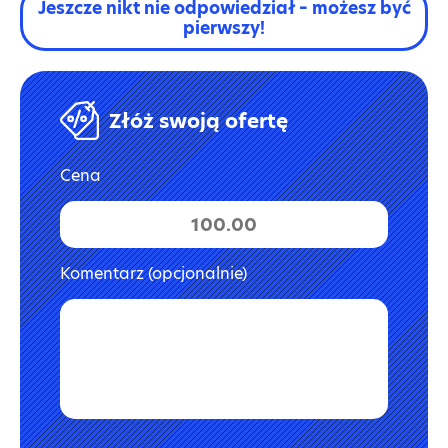
Jeszcze nikt nie odpowiedział – możesz być
pierwszy!
Złóż swoją ofertę
Cena
Komentarz (opcjonalnie)