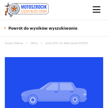
Powrót do wyników wyszukiwania
Strona Główna
Oferty
silnik 2019 1,5L 96kw Diesel D15DTH