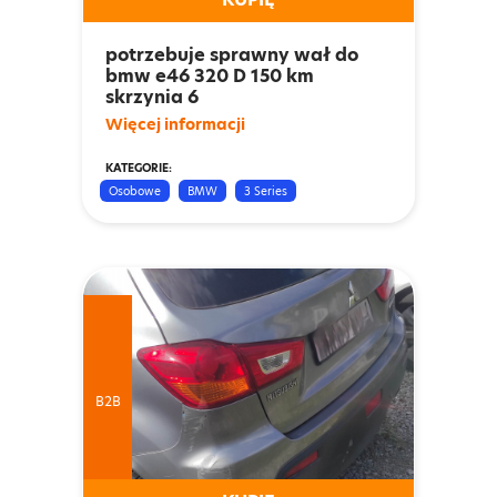
potrzebuje sprawny wał do
bmw e46 320 D 150 km
skrzynia 6
Więcej informacji
KATEGORIE:
Osobowe
BMW
3 Series
B2B