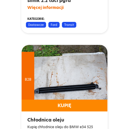
silnik 2.2 tdci pgfa
Więcej informacji
KATEGORIE:
Dostawcze
Ford
Transit
B2B
KUPIĘ
Chłodnica oleju
Kupię chłodnice oleju do BMW e34 525