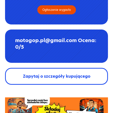
Ogłoszenie wygasło
motogop.pl@gmail.com Ocena:
0/5
Zapytaj o szczegóły kupującego