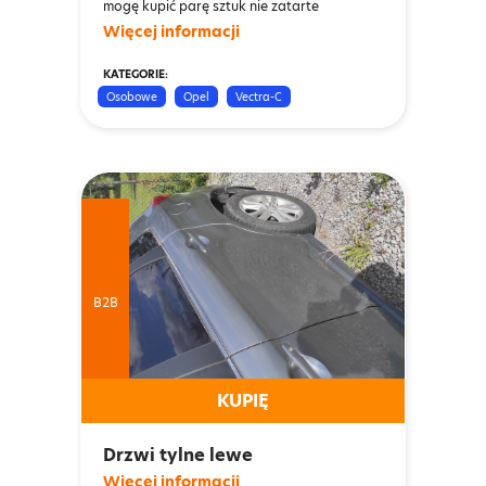
mogę kupić parę sztuk nie zatarte
Więcej informacji
KATEGORIE:
Osobowe
Opel
Vectra-C
B2B
KUPIĘ
Drzwi tylne lewe
Więcej informacji