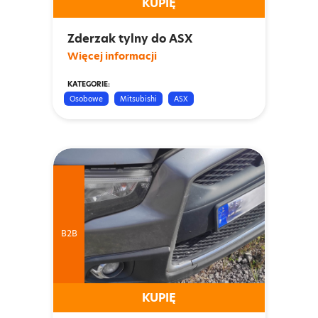
KUPIĘ
Zderzak tylny do ASX
Więcej informacji
KATEGORIE:
Osobowe
Mitsubishi
ASX
B2B
KUPIĘ