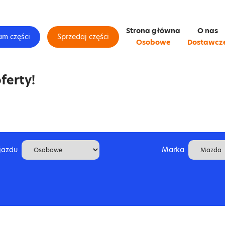
Strona główna
O nas
am części
Sprzedaj części
Osobowe
Dostawcz
ferty!
jazdu
Marka