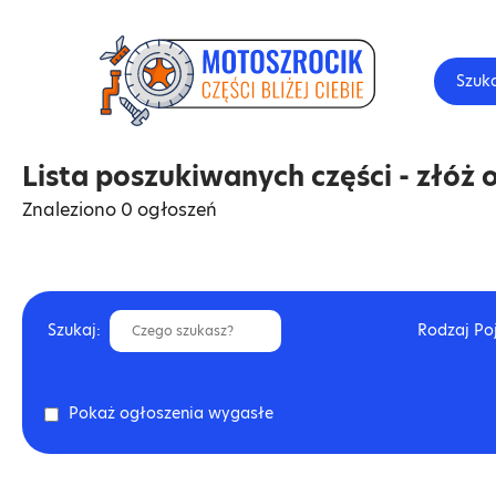
Szuk
Lista poszukiwanych części - złóż o
Znaleziono 0 ogłoszeń
Szukaj:
Rodzaj Po
Pokaż ogłoszenia wygasłe