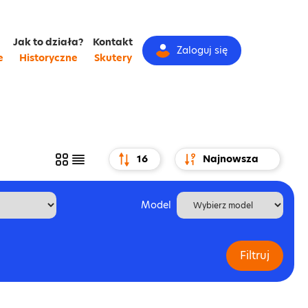
Jak to działa?
Kontakt
Zaloguj się
e
Historyczne
Skutery
Model