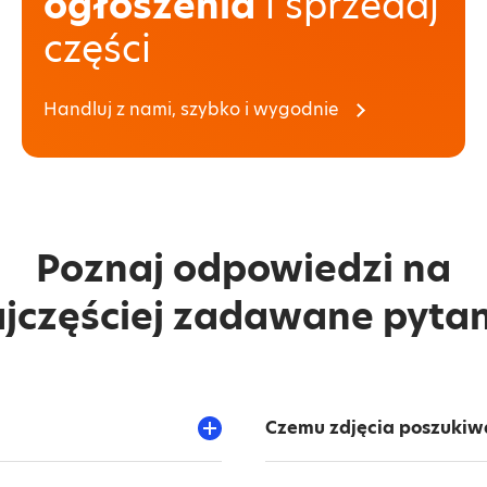
ogłoszenia
i sprzedaj
części
Handluj z nami, szybko i wygodnie
Poznaj odpowiedzi na
jczęściej zadawane pyta
Czemu zdjęcia poszukiw