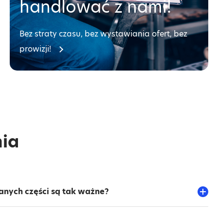
handlować z nami!
Bez straty czasu, bez wystawiania ofert, bez
prowizji!
nia
anych części są tak ważne?