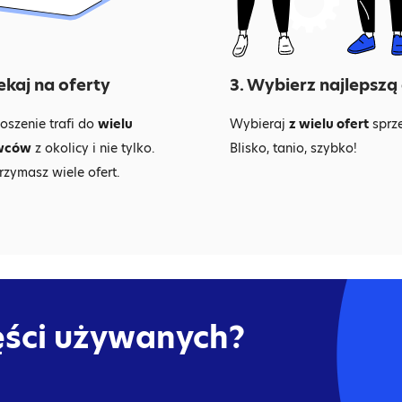
ekaj na oferty
3. Wybierz najlepszą
oszenie trafi do
wielu
Wybieraj
z wielu ofert
sprz
wców
z okolicy i nie tylko.
Blisko, tanio, szybko!
rzymasz wiele ofert.
ęści używanych?