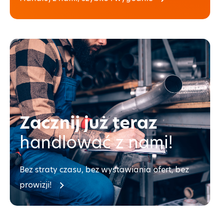
Zacznij już teraz
handlować z nami!
Bez straty czasu, bez wystawiania ofert, bez
prowizji!