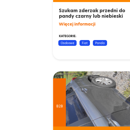
Szukam zderzak przedni do
pandy czarny lub niebieski
Więcej informacji
KATEGORIE:
Osobowe
Fiat
Panda
B2B