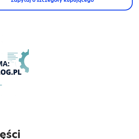
Zapytaj o szczegóły kupującego
ęści