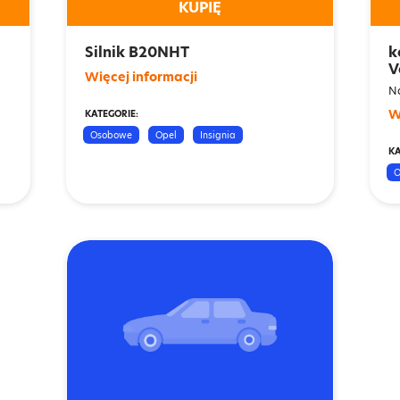
KUPIĘ
Silnik B20NHT
k
V
Więcej informacji
Na
W
KATEGORIE:
Osobowe
Opel
Insignia
KA
O