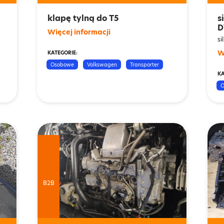
klapę tylną do T5
s
D
Więcej informacji
si
W
KATEGORIE:
Osobowe
Volkswagen
Transporter
KA
O
B2B