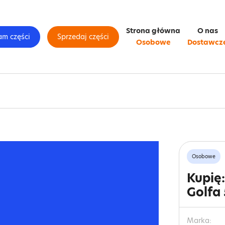
Strona główna
O nas
am części
Sprzedaj części
Osobowe
Dostawcz
Osobowe
Kupię
Golfa 
Marka: