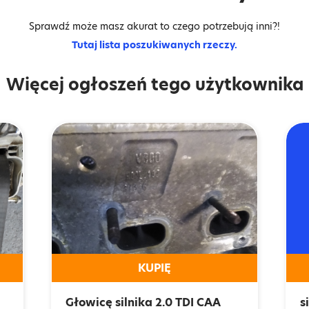
Sprawdź może masz akurat to czego potrzebują inni?!
Tutaj lista poszukiwanych rzeczy.
Więcej ogłoszeń tego użytkownika
KUPIĘ
Głowicę silnika 2.0 TDI CAA
s