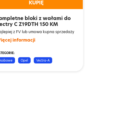
KUPIĘ
ompletne bloki z wałami do
ectry C Z19DTH 150 KM
jlepiej z FV lub umowa kupna sprzedaży
ięcej informacji
TEGORIE:
sobowe
Opel
Vectra-A