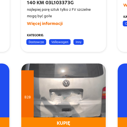
140 KM 03L103373G
W
najlepiej parę sztuk tylko z FV szczelne
mogą być gołe
KA
Więcej informacji
O
KATEGORIE:
Dostawcze
Volkswagen
Inny
B2B
KUPIĘ