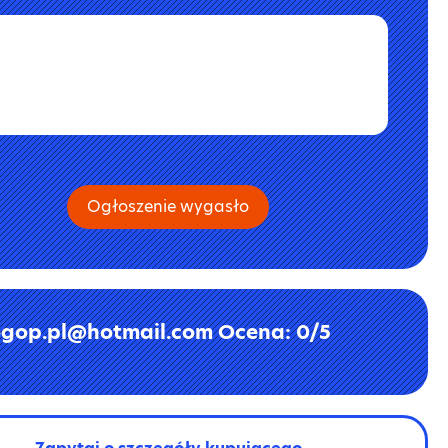
Ogłoszenie wygasło
gop.pl@hotmail.com Ocena: 0/5