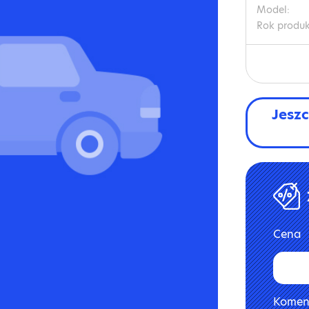
Model:
Rok produk
Jeszc
Cena
Koment