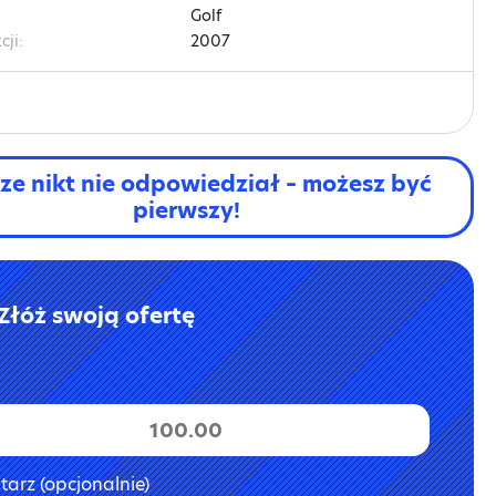
Golf
cji:
2007
ze nikt nie odpowiedział – możesz być
pierwszy!
Złóż swoją ofertę
arz (opcjonalnie)