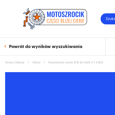
Szuk
Powrót do wyników wyszukiwania
Strona Główna
Oferty
Poszukiwany zawór EGR do Golfa 5 1.6 BGU