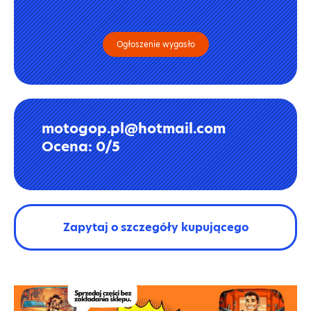
Ogłoszenie wygasło
motogop.pl@hotmail.com
Ocena: 0/5
Zapytaj o szczegóły kupującego