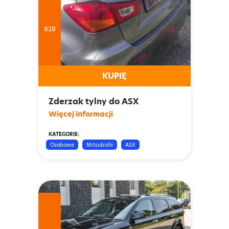
B2B
KUPIĘ
Zderzak tylny do ASX
Więcej informacji
KATEGORIE:
Osobowe
Mitsubishi
ASX