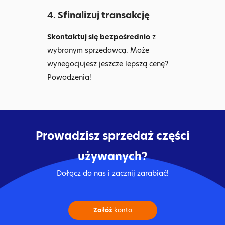
4. Sfinalizuj transakcję
Skontaktuj się bezpośrednio
z
wybranym sprzedawcą. Może
wynegocjujesz jeszcze lepszą cenę?
Powodzenia!
Prowadzisz sprzedaż części
używanych?
Dołącz do nas i zacznij zarabiać!
Załóż
konto