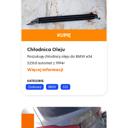
KUPIĘ
Chłodnica Oleju
Poszukuję chłodnicy oleju do BMW e34
525td automat z 1994r
Więcej informacji
KATEGORIE:
Osobowe
BMW
525