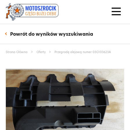
Powrót do wyników wyszukiwania
Strona Główna
Oferty
Przegrodę olejową numer 03G103623A