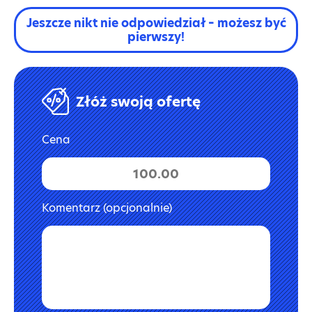
Jeszcze nikt nie odpowiedział – możesz być
pierwszy!
Złóż swoją ofertę
Cena
Komentarz (opcjonalnie)