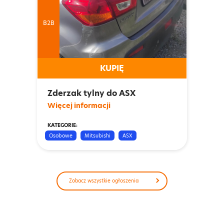
B2B
KUPIĘ
Zderzak tylny do ASX
Więcej informacji
KATEGORIE:
Osobowe
Mitsubishi
ASX
Zobacz wszystkie ogłoszenia