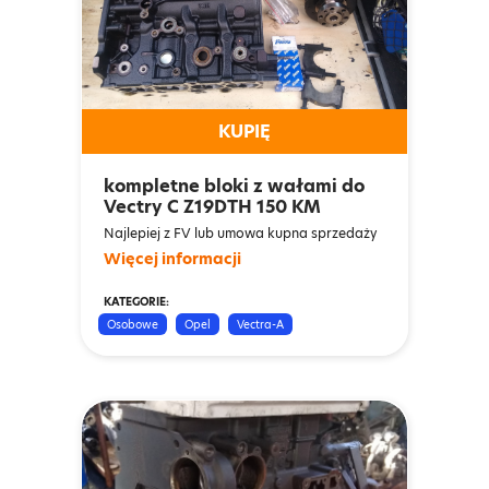
KUPIĘ
kompletne bloki z wałami do
Vectry C Z19DTH 150 KM
Najlepiej z FV lub umowa kupna sprzedaży
Więcej informacji
KATEGORIE:
Osobowe
Opel
Vectra-A